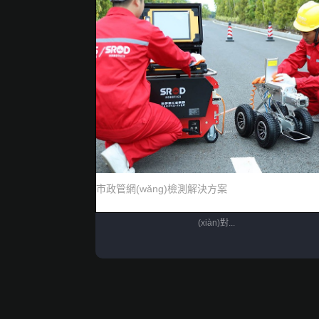
U260軌道式應(yīng)急滅火機(jī)器人
產(chǎn)品可實現(xiàn)長距離地下管廊、
架空廊道、電纜隧道、輸運(yùn)皮帶廊道等
市政管網(wǎng)檢測解決方案
空間火災(zāi)風(fēng)險監(jiān)測、應(yīng)急
告警處置，并通過USR集控平臺，實現
(xiàn)對...