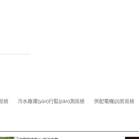
巡檢
污水廠運(yùn)行監(jiān)測巡檢
供配電機(jī)房巡檢