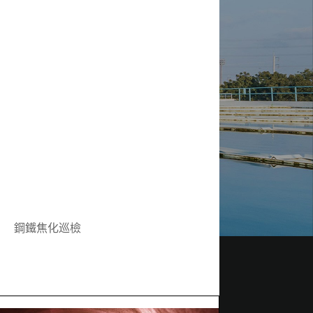
鋼鐵焦化巡檢