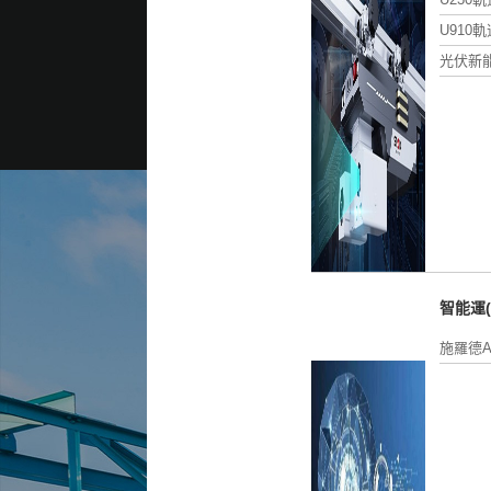
人
急滅火
式巡檢
U910軌
(jī)器人
(jī)器人
式輕小
光伏新
巡檢機(jī
源巡檢
器人
(jī)器人
方案價值
智能運(
施羅德A
提高巡檢效率
降低安全風(fēn
智能算
智能巡檢系統(tǒng)通過自動化和智能化手段，大大提高
性。相比傳統(tǒng)的人工巡檢方式，智能巡
理問題，減少巡檢時間和人力成本