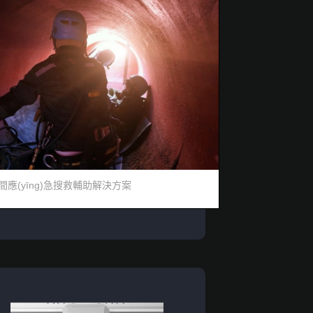
U380軌道式超薄巡檢機(jī)器人
機(jī)器人采用高防護(hù)、高爬坡能
、模塊化超薄設(shè)計，可實現(xiàn)
間應(yīng)急搜救輔助解決方案
受限空間的環(huán)境監(jiān)測、設(shè)備巡
，并通過USR集控平臺實現(xiàn)對巡檢機(jī)器...