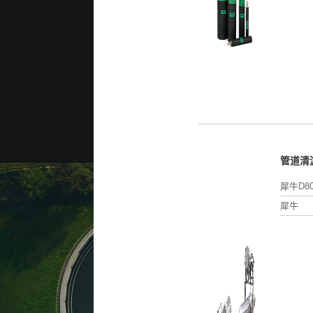
配電室等）眾多，巡檢條件惡劣，對巡檢人員構(
德通過自主移動掛軌機(jī)器人替代運(yùn)維人員在
巡檢任務(wù)繁重
頻次、精準(zhǔn)化巡檢，提高巡檢
本，為水務(wù)行業(yè)的安全與高效管理
水務(wù)設(shè)施數(shù)量眾
多，分布廣泛，巡檢任務(wù
繁重。傳統(tǒng)的人工
檢方式不僅耗時耗力，還難以保證
檢的全面性和準(zhǔn)確性
管道清淤
場景需求
犀牛D80
清淤機(jī
犀牛
器人
D600D
罐機(jī)
人