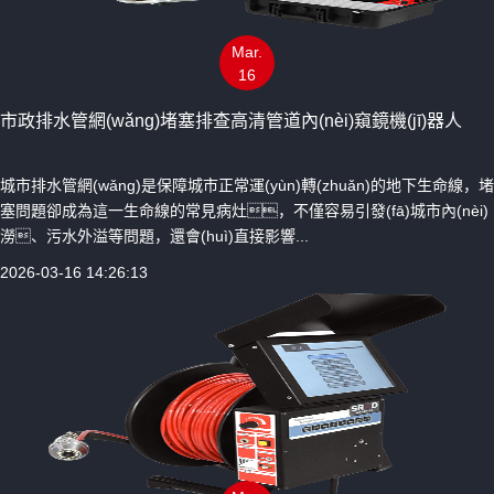
Mar.
16
市政排水管網(wǎng)堵塞排查高清管道內(nèi)窺鏡機(jī)器人
城市排水管網(wǎng)是保障城市正常運(yùn)轉(zhuǎn)的地下生命線，堵
塞問題卻成為這一生命線的常見病灶，不僅容易引發(fā)城市內(nèi)
非開挖修復(fù)解決方案
澇、污水外溢等問題，還會(huì)直接影響...
2026-03-16 14:26:13