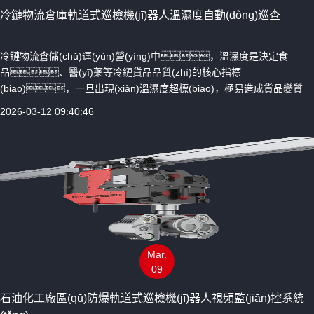
冷鏈物流倉庫軌道式巡檢機(jī)器人溫濕度自動(dòng)巡查
冷鏈物流倉儲(chǔ)運(yùn)營(yíng)中，溫濕度是決定食
品、醫(yī)藥等冷鏈貨品品質(zhì)的核心指標
(biāo)，一旦出現(xiàn)溫濕度超標(biāo)，極易造成貨品變質
(zhì)、失效，給企業(yè)帶來巨大經(jīng)濟(jì)...
2026-03-12 09:40:46
Mar.
09
石油化工廠區(qū)防爆軌道式巡檢機(jī)器人視頻監(jiān)控系統