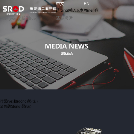
中文
EN
請(qǐng)輸入文本內(nèi)容
管網(wǎng)檢測(cè)
清淤吸污
非開挖修復(fù)
智能巡檢
管道檢測(cè)機(jī)器人
環(huán)保溯源機(jī)器人
管道潛望鏡
管道清淤設(shè)備
靈蜥S190DHD 管道檢測
靈蜥S300EHD 管道檢測
靈蜥S200CHD 管道檢測
靈蜥S350NS 環(huán)保
貓頭鷹E25CHDW 管道潛
貓頭鷹E30D 雙軸版管道
貓頭鷹E30CHDW管道潛
犀牛D800A 清淤機(jī)器
犀牛D600B 清淤機(jī)器
犀牛D600D 清罐機(jī)器
(cè)機(jī)器人
(cè)機(jī)器人
(cè)機(jī)器人
溯源取樣機(jī)器人
望鏡
潛望鏡
望鏡
人
人
人
靈蜥S190C 管道檢測(cè)
靈蜥S150A 管道檢測(cè)
銀鯊S450A 水陸兩棲檢測
貓頭鷹E30BD 北斗定位管
高壓沖洗內(nèi)窺鏡
機(jī)器人
機(jī)器人
(cè)機(jī)器人
道潛望鏡
Jetcam
靈蜥S100B 便攜式MINI管
靈蜥S100C MINI管道檢
蜂鳥S150AF 風(fēng)電
行業(yè)動(dòng)態(tài)
公司動(dòng)態(tài)
道檢測(cè)機(jī)器人
測(cè)機(jī)器人
葉片檢測(cè)機(jī)器人
聲吶檢測(cè)儀
管道內(nèi)窺鏡
管道預(yù)處理設(shè)備
紫外光固化修復(fù)設