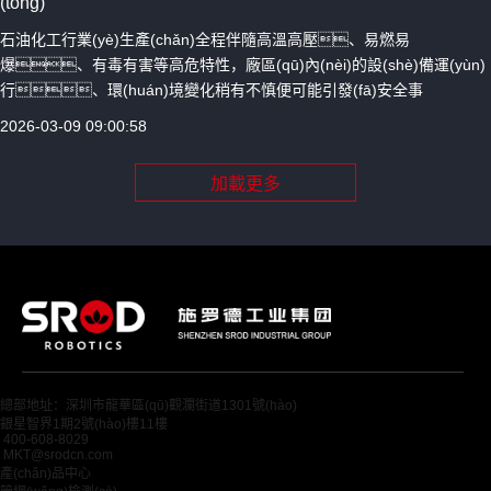
(tǒng)
石油化工行業(yè)生產(chǎn)全程伴隨高溫高壓、易燃易
爆、有毒有害等高危特性，廠區(qū)內(nèi)的設(shè)備運(yùn)
行、環(huán)境變化稍有不慎便可能引發(fā)安全事
故，傳統(tǒng)人工巡檢...
2026-03-09 09:00:58
總部地址：深圳市龍華區(qū)觀瀾街道1301號(hào)
銀星智界1期2號(hào)樓11樓
400-608-8029
MKT@srodcn.com
產(chǎn)品中心