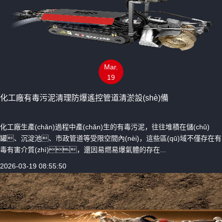
銀鯊1號(hào)S3831E 動
3D聲吶檢測(cè)儀
管道內(nèi)窺鏡 P50E
揚(yáng)子鱷Turbo 管道
揚(yáng)子鱷Micro 蠕動
(shè)備
(dòng)力聲吶檢測(cè)機
S3831B
切割機(jī)器人
(dòng)式切割機(jī)器人
金蟬G12000 紫外光固化
(jī)器人
修復(fù)設(shè)備
Mar.
管線測(cè)繪設(shè)備
19
測(cè)立得M300 智能管
地下管線慣導(dǎo)系統
道測(cè)徑儀
(tǒng)
智能機(jī)器人
核心零部件
管理云平臺(tái)
化工廠有毒污泥清理防爆遙控管道清淤設(shè)備
U260軌道式管廊巡檢機
U260軌道式升降臂機(jī)
U260軌道式應(yīng)急滅
礦用本安型雙光云臺(tái)
防爆雙視球形云臺(tái)
多功能云臺(tái)
施羅德U系列管理云平
(jī)器人
器人
火機(jī)器人
防爆多功能云臺(tái)
干熄焦吊鉤 視覺監(jiān)
輸運(yùn)皮帶 縱向撕裂
(tái)
化工廠生產(chǎn)過程中產(chǎn)生的有毒污泥，往往堆積在儲(chǔ)
U260軌道式隧道巡檢機
U230軌道式巡檢機(jī)器
U380軌道式超薄巡檢機
測(cè)系統(tǒng)
監(jiān)測(cè)
罐、沉淀池、市政管道等受限空間內(nèi)，這些區(qū)域不僅存在有
(jī)器人
人
(jī)器人
輸運(yùn)皮帶 料流監
輸運(yùn)皮帶 視覺監
運(yùn)動(dòng)底盤
毒有害介質(zhì)，還因易燃易爆氣體的存在...
管道封堵、修復(fù)產
軟件產(chǎn)品
U910軌道式輕小型巡檢機
U960軌道式防爆巡檢機
光伏新能源巡檢機(jī)器人
(jiān)測(cè)系統(tǒng)
(jiān)測(cè)系統(tǒng)
SDU-260X
2026-03-19 08:55:50
(chǎn)品
報(bào)告軟件
(jī)器人
(jī)器人
管道封堵氣囊
管道修復(fù)氣囊
智能運(yùn)維算法
施羅德AI智能算法
有限空間檢測
地下空間（管
污水廠運(yùn)
供配電機(jī)房
鋼鐵焦化巡檢
光伏新能源（風