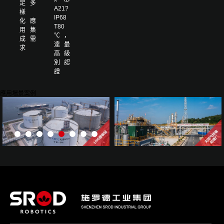
足多
A21?
樣
IP68
化應
T80
用集
℃，
成需
達最
求
高級
別認
證
應用場景案例