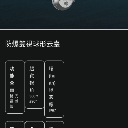
銀鯊1號S3831E 動力聲吶
3D聲吶檢測儀 S3831B
管道內(nèi)窺鏡 P50E
器人
機器人
修復設備
檢測機器人
管線測繪設備
智能機器人
核心零部件
管理云平臺
防爆雙視球形云臺
測立得M300 智能管道測
地下管線慣導系統(tǒng)
U260軌道式管廊巡檢機器
U260軌道式升降臂機器人
U260軌道式應急滅火機器
礦用本安型雙光云臺
防爆雙視球形云臺
多功能云臺
施羅德U系列管理云平
徑儀
人
人
防爆多功能云臺
干熄焦吊鉤 視覺監(jiān)
輸運皮帶 縱向撕裂監
U260軌道式隧道巡檢機器
U230軌道式巡檢機器人
U380軌道式超薄巡檢機器
測系統(tǒng)
(jiān)測
人
人
輸運皮帶 料流監(jiān)測
輸運皮帶 視覺監(jiān)測
運動底盤 SDU-260X
功
超
環
U910軌道式輕小型巡檢機
U960軌道式防爆巡檢機器
光伏新能源巡檢機器人
系統(tǒng)
系統(tǒng)
能
寬
(hu
器人
人
智能運維算法
全
視
án)
管道封堵、修復產
軟件產(chǎn)品
施羅德AI智能算法
面
角
境
(chǎn)品
報告軟件
雙光
360°/
適
譜感
±90°
管道封堵氣囊
管道修復氣囊
應
知
IP67
有限空間檢測
地下空間（管
污水廠運行監
供配電機房巡
鋼鐵焦化巡檢
光伏新能源（風
修復
廊）巡檢
(jiān)測巡檢
檢
電）巡檢