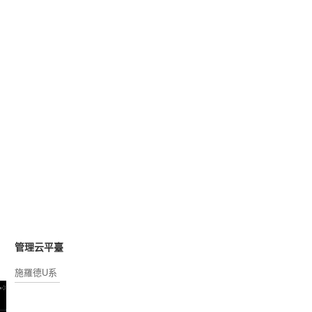
管理云平臺
施羅德U系
列管理云
平臺