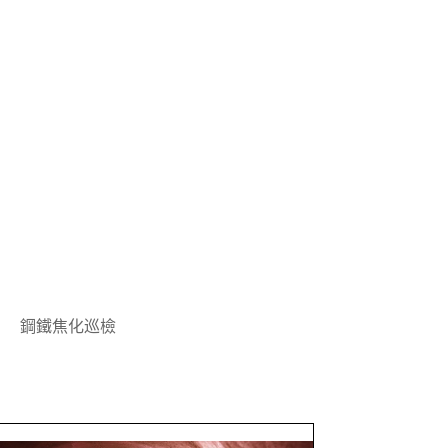
鋼鐵焦化巡檢