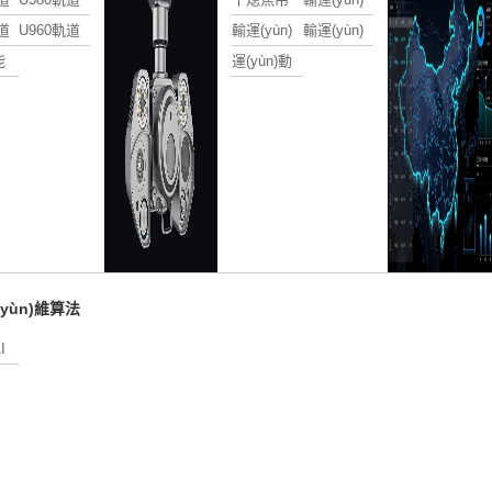
機
檢機(jī)器
機
式超薄巡
鉤 視覺監
皮帶 縱向
道
U960軌道
輸運(yùn)
輸運(yùn)
人
檢機(jī)器
(jiān)測系
撕裂監
型
式防爆巡
皮帶 料流
皮帶 視覺
能
運(yùn)動
人
統(tǒng)
(jiān)測
)
檢機(jī)器
監(jiān)測
監(jiān)測
機
(dòng)底盤
人
系統(tǒng)
系統(tǒng)
SDU-260X
yùn)維算法
I
法