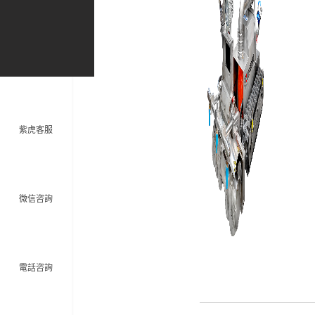
粵公網(wǎng)安備 44030902003885號
法律聲明
隱私權(quán)政策
網(wǎng)站地圖
犀牛云提供企業(yè)云服務(wù)
紫虎客服
微信咨詢
電話咨詢