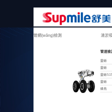
管網(wǎng)檢測
清淤
管道檢測
靈蜥
S190D
靈蜥
管道檢
S200C
靈蜥S15
機(jī)器
管道檢
管道檢
靈蜥
機(jī)器
機(jī)器
S100B
蜂鳥
攜式MIN
S150A
管道檢
(fēng)
機(jī)器
片檢測