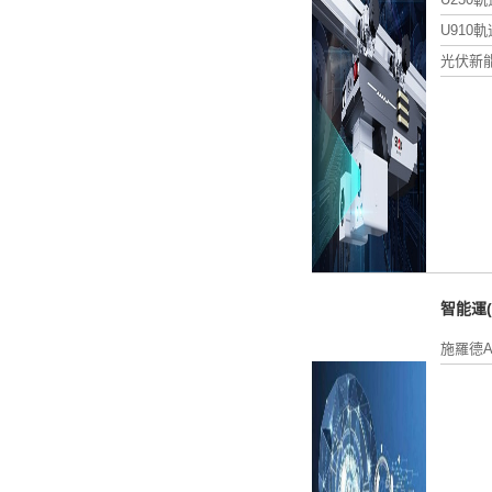
人
急滅火
式巡檢
U910軌
(jī)器人
(jī)器人
式輕小
光伏新
巡檢機(jī
源巡檢
器人
(jī)器人
智能運(
施羅德A
智能算