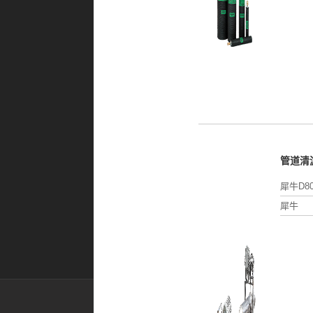
清淤吸污
非開挖修復(fù)
智能巡檢
解決方案
地下管網(wǎng)檢測修復(fù)解決方案
冶金礦山行業(yè)解決方案
油氣化工行業(yè)解決方案
公共事業(yè)領(lǐng)域解決方案
電力新能源行業(yè)解決方案
服務(wù)支持
維修支持
常見問題
售后承諾
媒體動(dòng)態(tài)
管道清淤
行業(yè)動(dòng)態(tài)
公司動(dòng)態(tài)
犀牛D80
關(guān)于我們
集團(tuán)介紹
清淤機(jī
犀牛
社會(huì)責(zé)任
器人
D600D
董事長致辭
招募精英
罐機(jī)
人
深圳市施羅德工業(yè)集團(tuán)有限公司?版權(quán)所
粵ICP備09151955號