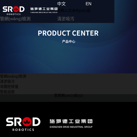
中文
EN
請輸入文本內(nèi)容
管網(wǎng)檢測
清淤吸污
非開挖修復
智能巡檢
管道檢測機器人
環(huán)保溯源機器人
管道潛望鏡
管道清淤設備
靈蜥S190DHD 管道檢測
靈蜥S300EHD 管道檢測
靈蜥S200CHD 管道檢測
靈蜥S350NS 環(huán)保
貓頭鷹E25CHDW 管道潛
貓頭鷹E30D 雙軸版管道
貓頭鷹E30CHDW管道潛
犀牛D800A 清淤機器人
犀牛D600B 清淤機器人
犀牛D600D 清罐機器人
管網(wǎng)檢測
機器人
機器人
機器人
溯源取樣機器人
望鏡
潛望鏡
望鏡
高壓沖洗內(nèi)窺鏡
清淤吸污
非開挖修復
靈蜥S190C 管道檢測機器
靈蜥S150A 管道檢測機器
銀鯊S450A 水陸兩棲檢測
貓頭鷹E30BD 北斗定位管
Jetcam
智能巡檢
人
人
機器人
道潛望鏡
暫無數(shù)據(jù)
靈蜥S100B 便攜式MINI管
靈蜥S100C MINI管道檢
蜂鳥S150AF 風電葉片檢
道檢測機器人
測機器人
測機器人
管道預處理設備
紫外光固化修復設備
聲吶檢測儀
管道內(nèi)窺鏡
揚子鱷Turbo 管道切割機
揚子鱷Micro 蠕動式切割
金蟬G12000 紫外光固化