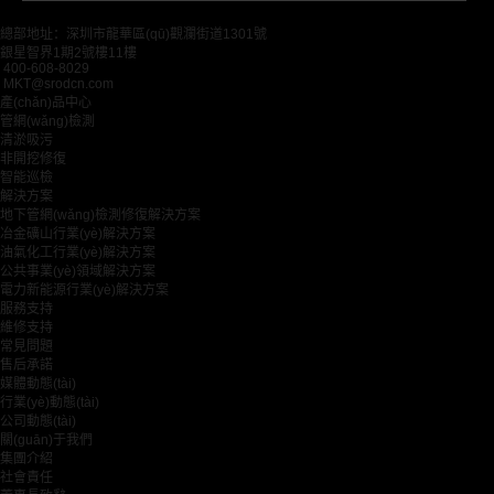
銀鯊1號S3831E 動力聲吶
3D聲吶檢測儀 S3831B
管道內(nèi)窺鏡 P50E
器人
機器人
修復設備
總部地址：深圳市龍華區(qū)觀瀾街道1301號
檢測機器人
銀星智界1期2號樓11樓
400-608-8029
MKT@srodcn.com
產(chǎn)品中心
管網(wǎng)檢測
清淤吸污
管線測繪設備
智能機器人
核心零部件
管理云平臺
非開挖修復
智能巡檢
測立得M300 智能管道測
地下管線慣導系統(tǒng)
U260軌道式管廊巡檢機器
U260軌道式升降臂機器人
U260軌道式應急滅火機器
礦用本安型雙光云臺
防爆雙視球形云臺
多功能云臺
施羅德U系列管理云平
解決方案
徑儀
人
人
防爆多功能云臺
干熄焦吊鉤 視覺監(jiān)
輸運皮帶 縱向撕裂監
地下管網(wǎng)檢測修復解決方案
U260軌道式隧道巡檢機器
U230軌道式巡檢機器人
U380軌道式超薄巡檢機器
測系統(tǒng)
(jiān)測
冶金礦山行業(yè)解決方案
油氣化工行業(yè)解決方案
人
人
輸運皮帶 料流監(jiān)測
輸運皮帶 視覺監(jiān)測
運動底盤 SDU-260X
公共事業(yè)領域解決方案
U910軌道式輕小型巡檢機
U960軌道式防爆巡檢機器
光伏新能源巡檢機器人
系統(tǒng)
系統(tǒng)
電力新能源行業(yè)解決方案
服務支持
器人
人
智能運維算法
維修支持
管道封堵、修復產(chǎn)
軟件產(chǎn)品
施羅德AI智能算法
常見問題
售后承諾
品
報告軟件
媒體動態(tài)
管道封堵氣囊
管道修復氣囊
行業(yè)動態(tài)
公司動態(tài)
有限空間檢測
地下空間（管
污水廠運行監
供配電機房巡
關(guān)于我們
集團介紹
鋼鐵焦化巡檢
光伏新能源（風
修復
廊）巡檢
(jiān)測巡檢
檢
社會責任
電）巡檢