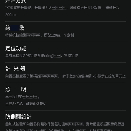
升降方式
“X”型電動升降架，升降扭力大，可輕松抬升搭載設備， 鏡頭升程
200mm
線
纜
特種抗拉線纜，標配120m，可定制
定位功能
具有高精度GPS定位系統(tǒng)，實時定位
計 米 器
內置高精度電子編碼器， 計米數(shù)值持續(xù)顯示在控制單元上
照 明
高亮度LED，
主光8×2W， 輔光6×3.5W
防側翻設計
疊加式輪轂和內置防側翻軟件警報功能，實時動畫模擬顯示爬行器