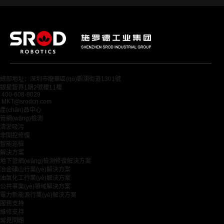
總部地址：深圳市龍華區(qū)觀瀾街道1301號
銀星智界1期2號樓11樓
400-608-8029
MKT@srodcn.com
產(chǎn)品中心
管網(wǎng)檢測
清淤吸污
非開挖修復
智能巡檢
解決方案
地下管網(wǎng)檢測修復解決方案
冶金礦山行業(yè)解決方案
油氣化工行業(yè)解決方案
公共事業(yè)領域解決方案
電力新能源行業(yè)解決方案
服務支持
維修支持
常見問題