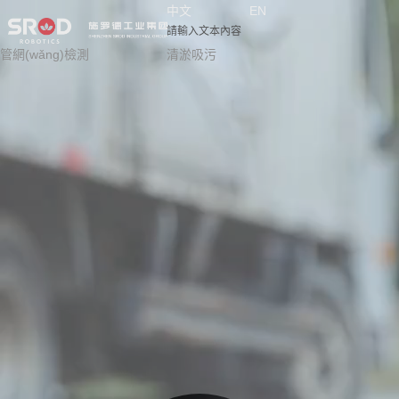
中文
EN
請輸入文本內容
管網(wǎng)檢測
清淤吸污
非開挖修復
智能巡檢
管道檢測機器人
環(huán)保溯源機器人
管道潛望鏡
管道清淤設備
靈蜥S190DHD 管道檢測
靈蜥S300EHD 管道檢測
靈蜥S200CHD 管道檢測
靈蜥S350NS 環(huán)保
貓頭鷹E25CHDW 管道潛
貓頭鷹E30D 雙軸版管道
貓頭鷹E30CHDW管道潛
犀牛D800A 清淤機器人
犀牛D600B 清淤機器人
犀牛D600D 清罐機器人
機器人
機器人
機器人
溯源取樣機器人
望鏡
潛望鏡
望鏡
高壓沖洗內窺鏡 Jetcam
靈蜥S190C 管道檢測機器
靈蜥S150A 管道檢測機器
銀鯊S450A 水陸兩棲檢測
貓頭鷹E30BD 北斗定位管
人
人
機器人
道潛望鏡
靈蜥S100B 便攜式MINI管
靈蜥S100C MINI管道檢
蜂鳥S150AF 風電葉片檢
道檢測機器人
測機器人
測機器人
管道預處理設備
紫外光固化修復設備
揚子鱷Turbo 管道切割機
揚子鱷Micro 蠕動式切割
金蟬G12000 紫外光固化
聲吶檢測儀
管道內窺鏡
器人
機器人
修復設備