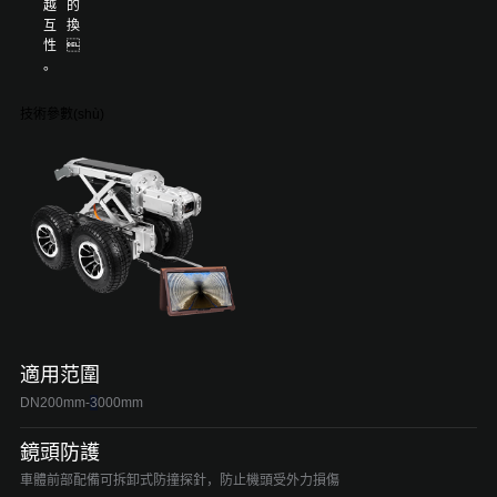
越的
互換
性
。
技術參數(shù)
適用范圍
DN200mm-
3
000mm
鏡頭防護
車體前部配備可拆卸式防撞探針，防止機頭受外力損傷