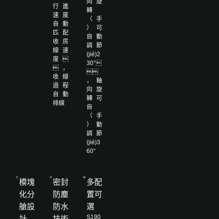
向旋
行進
轉
速度
（手
自動
）可
匹配
自動
收房
調節
線速
(jié)2
度
30°
，

收線
，軸
過程
向旋
自動
轉可
排線
自
（手
）動
調節
(jié)3
60°
模塊
密封
多配
化分
防塵
置可
艙設
防水
選
S190
計
技術