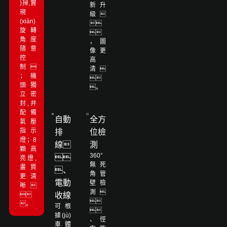
)掃,實
新升
現
級
(xiàn)

旋轉

角度
，圖
隨意
像更
控
高
制
清
；機

頭獨
。
立密
封,并
配備
自動
全方
氣壓
指示
排
位檢
燈；8
線
測
顆高
360°

亮燈,
無死
畫質
、
角管
更清
電動
壁檢
晰
測

收線

。
可根

據(jù)
、徑
車體