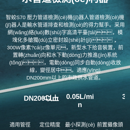
銀鯊1號(hào)S3831E 動
3D聲吶檢測(cè)儀
管道內(nèi)窺鏡 P50E
揚(yáng)子鱷Turbo 管道
揚(yáng)子鱷Micro 蠕動
(shè)備
(dòng)力聲吶檢測(cè)機
S3831B
切割機(jī)器人
(dòng)式切割機(jī)器人
金蟬G12000 紫外光固化
智蛟S70 壓力管道檢測(cè)機(jī)器人管道檢測(cè)機
(jī)器人
修復(fù)設(shè)備
(jī)器人是輸水管道排查和檢測(cè)的得力幫手。采用
網(wǎng)絡(luò)數(shù)字高清平臺(tái)，模
塊化多艙獨(dú)立密封設(shè)計(jì)，
管線測(cè)繪設(shè)備
300W像素?cái)z像單元，新型水下拾音裝置，前
測(cè)立得M300 智能管
地下管線慣導(dǎo)系統
道測(cè)徑儀
(tǒng)
智能機(jī)器人
核心零部件
管理云平臺(tái)
置轉(zhuǎn)向和水下動(dòng)力推進(jìn)系統
U260軌道式管廊巡檢機
U260軌道式升降臂機(jī)
U260軌道式應(yīng)急滅
礦用本安型雙光云臺(tái)
防爆雙視球形云臺(tái)
多功能云臺(tái)
施羅德U系列管理云平
(tǒng)，電動(dòng)同步自動(dòng)收放
(jī)器人
器人
火機(jī)器人
防爆多功能云臺(tái)
干熄焦吊鉤 視覺(jué)監
輸運(yùn)皮帶 縱向撕裂
(tái)
線，變徑居中。適應(yīng)
U260軌道式隧道巡檢機
U230軌道式巡檢機(jī)器
U380軌道式超薄巡檢機
(jiān)測(cè)系統(tǒng)
監(jiān)測(cè)
DN200mm以上的市政供水管道。
(jī)器人
人
(jī)器人
輸運(yùn)皮帶 料流監
輸運(yùn)皮帶 視覺(jué)
運(yùn)動(dòng)底盤
管道封堵、修復(fù)
軟件產(chǎn)品
U910軌道式輕小型巡檢機
U960軌道式防爆巡檢機
光伏新能源巡檢機(jī)器人
(jiān)測(cè)系統(tǒng)
監(jiān)測(cè)系統(tǒng)
(pán) SDU-260X
0.05L/mi
3
DN200以上
＜1m
產(chǎn)品
報(bào)告軟件
(jī)器人
(jī)器人
n
管道封堵氣囊
管道修復(fù)氣囊
智能運(yùn)維算法
施羅德AI智能算法
有限空間檢測
地下空間（管
污水廠運(yùn)
供配電機(jī)房
適用管徑
定位精度
最小探測(cè)
前置攝像頭
鋼鐵焦化巡檢
光伏新能源（風