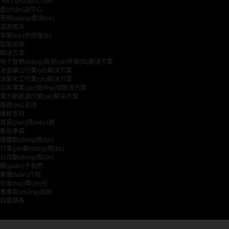
MKT@srodcn.com
產(chǎn)品中心
管網(wǎng)檢測(cè)
清淤吸污
非開(kāi)挖修復(fù)
智能巡檢
解決方案
地下管網(wǎng)檢測(cè)修復(fù)解決方案
冶金礦山行業(yè)解決方案
油氣化工行業(yè)解決方案
公共事業(yè)領(lǐng)域解決方案
電力新能源行業(yè)解決方案
服務(wù)支持
維修支持
常見(jiàn)問(wèn)題
售后承諾
媒體動(dòng)態(tài)
行業(yè)動(dòng)態(tài)
公司動(dòng)態(tài)
關(guān)于我們
集團(tuán)介紹
社會(huì)責(zé)任
董事長(zhǎng)致辭
招募精英