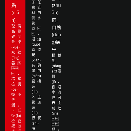
于任
點
(zhu
意管
(diǎ
ǎn)
材的
供水
n)
向,
管
配備
自動
道
高靈
，
(dòn
敏度
通過
g)居
聲學
(guò)
(xué)
中
管道
水聽
現
搭載
(tīng)
(xiàn)
動
器
有的
(dòng

閥門
)力電
，
(mén)
機
精確
直接
(jī)，
檢測
進
低速
(cè)
(jìn)
水流
微小
入主
也可
泄
管道
自主
漏，
進
前進
可反
(jìn)
(jìn)
復(fù)
行實

檢查
(shí)

疑似
時
，