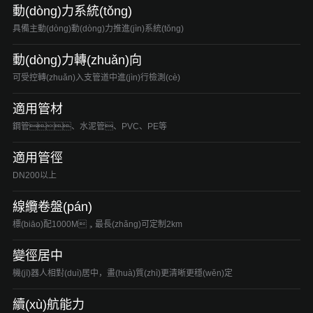
動(dòng)力系統(tǒng)
具備主動(dòng)動(dòng)力推進(jìn)系統(tǒng)
動(dòng)力轉(zhuǎn)向
可受控轉(zhuǎn)入支管道中進(jìn)行檢測(cè)
適用管材
鋼管、水泥管、PVC、PE等
適用管徑
DN200以上
線纜卷盤(pán)
標(biāo)配1000M，最長(zhǎng)可定制2km
變徑居中
機(jī)器人相對(duì)居中，畫(huà)質(zhì)更清晰更穩(wěn)定
續(xù)航能力