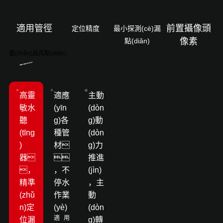
有限空間應(yīng)急搜救輔助解決方案
適用管徑
前置攝像頭
定位精度
最小探測(cè)漏
像素
點(diǎn)
產(chǎn)品亮點(diǎn)
高靈
適應
主動
敏水
(yīn
(dòn
聽
g)各
g)動
(tīng
種管
(dòn
)
材
g)力
器

推進
，
，不
(jìn)
精準
停水
，主
(zhǔ
作業
動
n)定
(yè)
(dòn
適用
位漏
g)轉