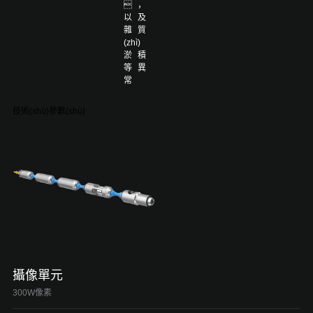
，
以及
雜質
(zhì)
淤積
等異
常
技術(shù)參數(shù)
攝像單元
300W像素