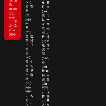
泄漏
(shí)
支管
點
壓檢
檢測
(diǎn)
測
(cè)

(cè)
也可


以一
，提
，
次完
高準
無
成
(zhǔn
(wú)
，
)確率
需在
根據
管段
(jù)管
上打
道情
孔，
況可
無
調
(wú)
(diào)
需中
節
斷管
(jié)
道供
機(jī)
水服
器人
務
姿態
(wù)
(tài)



，保
，省
持機
時
(jī)器
(shí)
人在