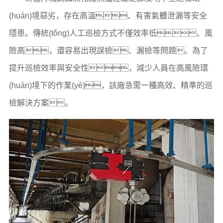
(huán)境惡劣，存在高溫、有害氣體泄漏等安全
隱患。傳統(tǒng)人工巡檢方式不僅效率低、風
險高，還容易出現誤檢、漏檢等問題。為了
提升巡檢效率與安全性，減少人員在高風險環
非開挖修復解決方案
(huán)境下的作業(yè)，該廠急需一種高效、精準的巡
檢解決方案。