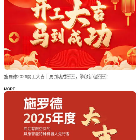
施羅德2026開工大吉｜馬到功成，擎啟新程！
MORE