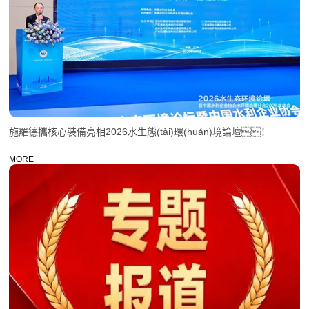
施羅德攜核心裝備亮相2026水生態(tài)環(huán)境論壇！
MORE