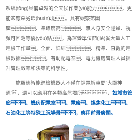
系統(tǒng)具備卓越的全天候作業(yè)能力，更
能適應惡劣環(huán)境。具有觀察范圍
廣、準確度高、無人身安全隱患、視
頻可回溯等優(yōu)點，為運營單位節(jié)省大量人工
巡檢工作量。全面、詳細、精準、直觀的巡
檢數據，有助配電室、電力機房管理人員提
升管理效率和決策的科學性。
施羅德智能巡檢機器人不僅在
銅電解車間
“大顯神
通”，還可以應用在各類高危場所，
如城市管
廊、機房配電室、電廠、煤焦化工、
石油化工等特殊工況場景，應用前景廣闊。