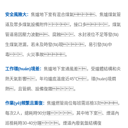
安全風險大：
焦爐地下室有混合煤氣、焦爐煤氣管
道及眾多煤氣設備附件，接口多，煤氣
管道易因壓力波動、腐蝕、水封液位不足等發(fā)
生煤氣泄漏，若未及時發(fā)現，易引發(fā)中
毒、火災事故。
工作環(huán)境差：
焦爐地下室通風差，受爐體結構和炎
熱天氣影響，年均爐底溫度近45℃，環(huán)境燜
熱，且管網、設備復雜。
作業(yè)頻繁且重復：
焦爐燃管崗位每班需巡檢3次，
每次2人，總耗時90分鐘，其中地下室、煙道內
巡檢耗時30-40分鐘。煙道內廢氣盤結構復